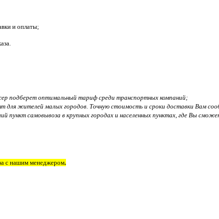
авки и оплаты;
аза.
джер подберет оптимальный тариф среди транспортных компаний;
т для жителей малых городов. Точную стоимость и сроки доставки Вам соо
пункт самовывоза в крупных городах и населенных пунктах, где Вы сможете
аза с нашим менеджером
.