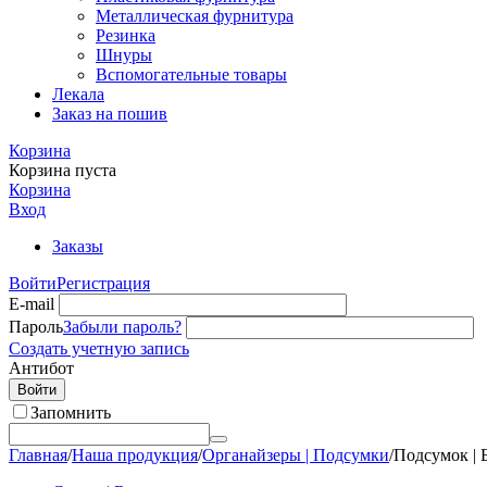
Металлическая фурнитура
Резинка
Шнуры
Вспомогательные товары
Лекала
Заказ на пошив
Корзина
Корзина пуста
Корзина
Вход
Заказы
Войти
Регистрация
E-mail
Пароль
Забыли пароль?
Создать учетную запись
Антибот
Войти
Запомнить
Главная
/
Наша продукция
/
Органайзеры | Подсумки
/
Подсумок | 