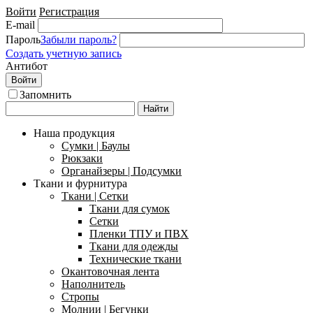
Войти
Регистрация
E-mail
Пароль
Забыли пароль?
Создать учетную запись
Антибот
Войти
Запомнить
Найти
Наша продукция
Сумки | Баулы
Рюкзаки
Органайзеры | Подсумки
Ткани и фурнитура
Ткани | Сетки
Ткани для сумок
Сетки
Пленки ТПУ и ПВХ
Ткани для одежды
Технические ткани
Окантовочная лента
Наполнитель
Стропы
Молнии | Бегунки