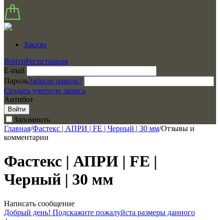
Заказы
Войти
Регистрация
E-mail
Пароль
Забыли пароль?
Создать учетную запись
Антибот
Войти
Запомнить
Главная
/
Фастекс | АПРИ | FE | Черный | 30 мм
/
Отзывы и
комментарии
Фастекс | АПРИ | FE |
Черный | 30 мм
Написать сообщение
Добрый день! Подскажите пожалуйста размеры данного