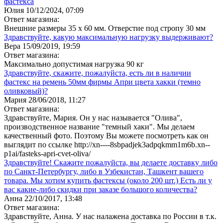
фастекса
Юлия
10/12/2024, 07:09
Ответ магазина:
Внешние размеры 35 х 60 мм. Отверстие под стропу 30 мм
Здравствуйте, какую максимальную нагрузку выдерживают?
Вера
15/09/2019, 19:59
Ответ магазина:
Максимально допустимая нагрузка 90 кг
Здравствуйте, скажите, пожалуйста, есть ли в наличии
фастекс на ремень 50мм фирмы Апри цвета хакки (темно
оливковый)?
Мария
28/06/2018, 11:27
Ответ магазина:
Здравствуйте, Мария. Он у нас называется "Олива",
производственное название "темный хаки". Мы делаем
качественный фото. Поэтому Вы можете посмотреть как он
выглядит по ссылке http://xn----8sbpadjek3adpqkmm1m6b.xn--
p1ai/fasteks-apri-cvet-oliva/
Здравствуйте! Скажите пожалуйста, вы делаете доставку либо
по Санкт-Петербургу, либо в Узбекистан, Ташкент вашего
товара. Мы хотим купить фастексы (около 200 шт.) Есть ли у
вас какие-либо скидки при заказе большого количества?
Анна
22/10/2017, 13:48
Ответ магазина:
Здравствуйте, Анна. У нас налажена доставка по России в т.к.