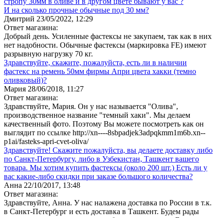
стропу 30мм в оливе и в другом цвете бывают у вас ?
И на сколько прочные обычные под 30 мм?
Дмитрий
23/05/2022, 12:29
Ответ магазина:
Добрый день. Усиленные фастексы не закупаем, так как в них
нет надобности. Обычные фастексы (маркировка FE) имеют
разрывную нагрузку 70 кг.
Здравствуйте, скажите, пожалуйста, есть ли в наличии
фастекс на ремень 50мм фирмы Апри цвета хакки (темно
оливковый)?
Мария
28/06/2018, 11:27
Ответ магазина:
Здравствуйте, Мария. Он у нас называется "Олива",
производственное название "темный хаки". Мы делаем
качественный фото. Поэтому Вы можете посмотреть как он
выглядит по ссылке http://xn----8sbpadjek3adpqkmm1m6b.xn--
p1ai/fasteks-apri-cvet-oliva/
Здравствуйте! Скажите пожалуйста, вы делаете доставку либо
по Санкт-Петербургу, либо в Узбекистан, Ташкент вашего
товара. Мы хотим купить фастексы (около 200 шт.) Есть ли у
вас какие-либо скидки при заказе большого количества?
Анна
22/10/2017, 13:48
Ответ магазина:
Здравствуйте, Анна. У нас налажена доставка по России в т.к.
в Санкт-Петербург и есть доставка в Ташкент. Будем рады