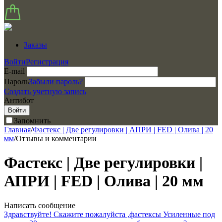
Заказы
Войти
Регистрация
E-mail
Пароль
Забыли пароль?
Создать учетную запись
Антибот
Войти
Запомнить
Главная
/
Фастекс | Две регулировки | АПРИ | FED | Олива | 20
мм
/
Отзывы и комментарии
Фастекс | Две регулировки |
АПРИ | FED | Олива | 20 мм
Написать сообщение
Здравствуйте! Скажите пожалуйста ,фастексы Усиленные под