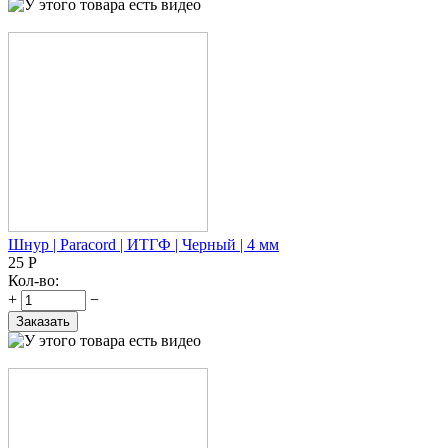
Шнур | Paracord | ИТГФ | Черный | 4 мм
25
Р
Кол-во:
+
−
Заказать