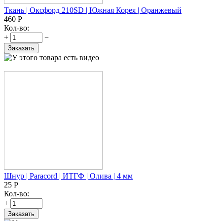
Ткань | Оксфорд 210SD | Южная Корея | Оранжевый
460
Р
Кол-во:
+
−
Заказать
Шнур | Paracord | ИТГФ | Олива | 4 мм
25
Р
Кол-во:
+
−
Заказать