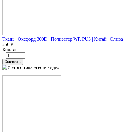
Ткань | Оксфорд 300D | Полиэстер WR PU3 | Китай | Олива
250
Р
Кол-во:
+
−
Заказать