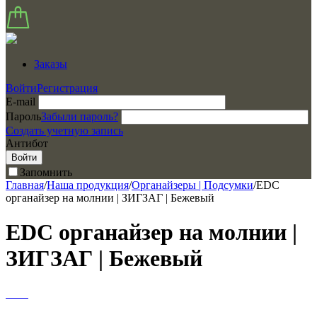
Заказы
Войти
Регистрация
E-mail
Пароль
Забыли пароль?
Создать учетную запись
Антибот
Войти
Запомнить
Главная
/
Наша продукция
/
Органайзеры | Подсумки
/
EDC
органайзер на молнии | ЗИГЗАГ | Бежевый
EDC органайзер на молнии |
ЗИГЗАГ | Бежевый