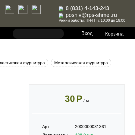
8 (831) 4-143-243
poshiv@rps-shmel.ru
Режим работы: ПН-ПТ с 10:00 до 18:00
Вход
Корзина
ластиковая фурнитура
Металлическая фурнитура
30
Р
/ м
Арт:
2000000031361
Доступность:
480.0 шт.