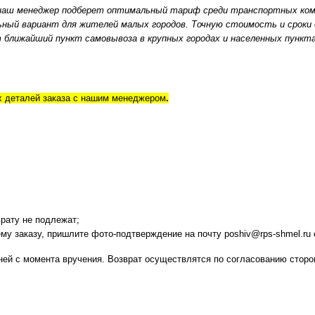
, наш менеджер подберет оптимальный тариф среди транспортных ком
ьный вариант для жителей малых городов. Точную стоимость и сроки 
ближайший пункт самовывоза в крупных городах и населенных пунктах
х деталей заказа с нашим менеджером
.
врату не подлежат;
му заказу, пришлите фото-подтверждение на почту poshiv@rps-shmel.ru
ней с момента вручения. Возврат осуществлятся по согласованию сторо