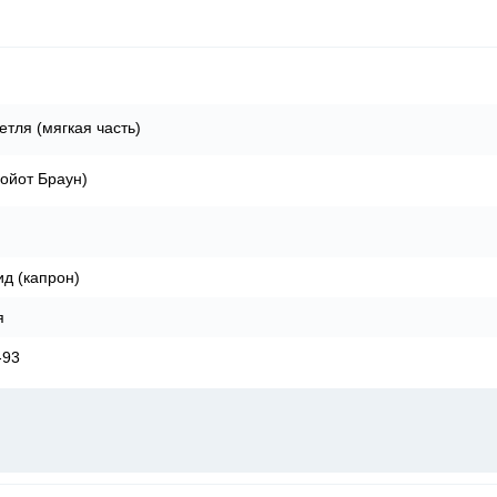
етля (мягкая часть)
ойот Браун)
д (капрон)
я
-93