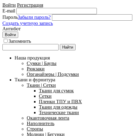
Войти
Регистрация
E-mail
Пароль
Забыли пароль?
Создать учетную запись
Антибот
Войти
Запомнить
Найти
Наша продукция
Сумки | Баулы
Рюкзаки
Органайзеры | Подсумки
Ткани и фурнитура
Ткани | Сетки
Ткани для сумок
Сетки
Пленки ТПУ и ПВХ
Ткани для одежды
Технические ткани
Окантовочная лента
Наполнитель
Стропы
Молнии | Бегунки