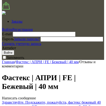
Заказы
Войти
Регистрация
E-mail
Пароль
Забыли пароль?
Создать учетную запись
Антибот
Войти
Запомнить
Главная
/
Фастекс | АПРИ | FE | Бежевый | 40 мм
/
Отзывы и
комментарии
Фастекс | АПРИ | FE |
Бежевый | 40 мм
Написать сообщение
Здравствуйте. Подскажите, пожалуйста, фастекс бежевый 40