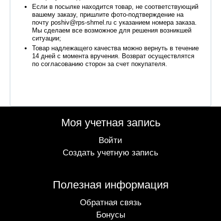
Если в посылке находится товар, не соответствующий
вашему заказу, пришлите фото-подтверждение на
почту poshiv@rps-shmel.ru с указанием номера заказа.
Мы сделаем все возможное для решения возникшей
ситуации;
Товар надлежащего качества можно вернуть в течение
14 дней с момента вручения. Возврат осуществлятся
по согласованию сторон за счет покупателя.
Моя учетная запись
Войти
Создать учетную запись
Полезная информация
Обратная связь
Бонусы