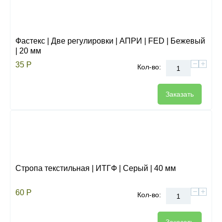
Фастекс | Две регулировки | АПРИ | FED | Бежевый
| 20 мм
−
+
35
Р
Кол-во:
Заказать
Стропа текстильная | ИТГФ | Серый | 40 мм
−
+
60
Р
Кол-во: