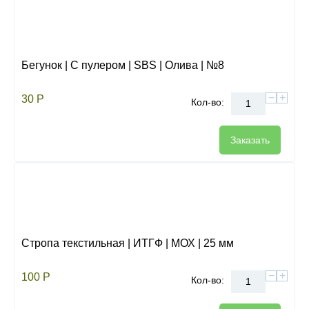
Бегунок | С пулером | SBS | Олива | №8
−
+
30
Р
Кол-во:
Заказать
Стропа текстильная | ИТГФ | МОХ | 25 мм
−
+
100
Р
Кол-во: