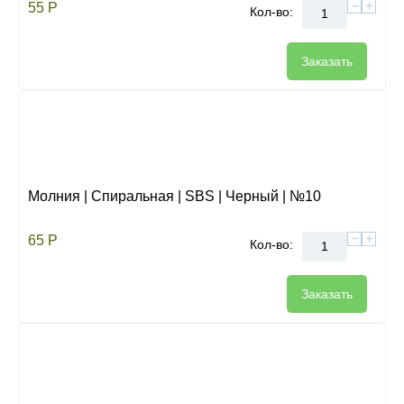
−
+
55
Р
Кол-во:
Заказать
Молния | Спиральная | SBS | Черный | №10
−
+
65
Р
Кол-во:
Заказать