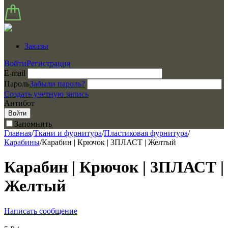
Заказы
Войти
Регистрация
E-mail
Пароль
Забыли пароль?
Создать учетную запись
Антибот
Войти
Запомнить
Главная
/
Ткани и фурнитура
/
Пластиковая фурнитура
/
Карабины
/
Карабин | Крючок | 3ПЛАСТ | Желтый
Карабин | Крючок | 3ПЛАСТ |
Желтый
Написать сообщение