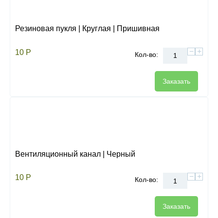
Резиновая пукля | Круглая | Пришивная
−
+
10
Р
Кол-во:
Заказать
Вентиляционный канал | Черный
−
+
10
Р
Кол-во:
Заказать